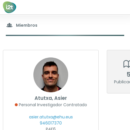
Miembros
Miembros
Líneas
Publicaciones
Tesis
Proyectos de investigación
Proyectos académicos
Recursos
Contacto
Publica
Atutxa, Asier
Personal Investigador Contratado
asier.atutxa@ehu.eus
946017370
P4F6